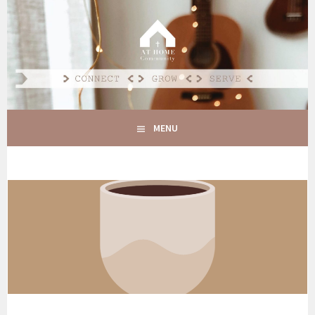
Spring
naar
AT HOME COMMUNITY
inhoud
CONNECT GROW SERVE
MENU