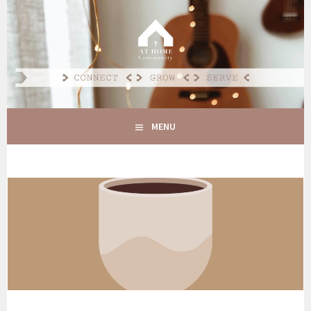
Spring
naar
AT HOME COMMUNITY
inhoud
CONNECT GROW SERVE
MENU