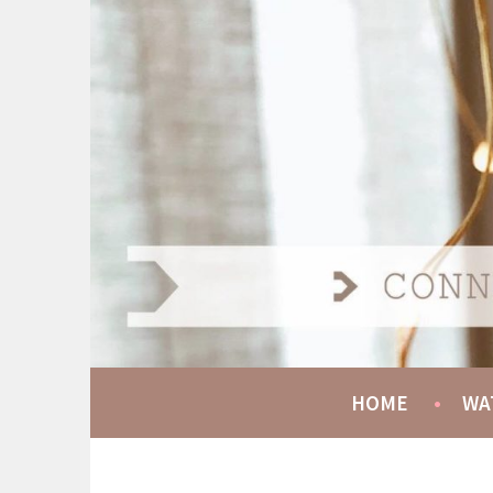
Spring
naar
AT HOME COMMUNIT
inhoud
CONNECT GROW SERVE
HOME
WA