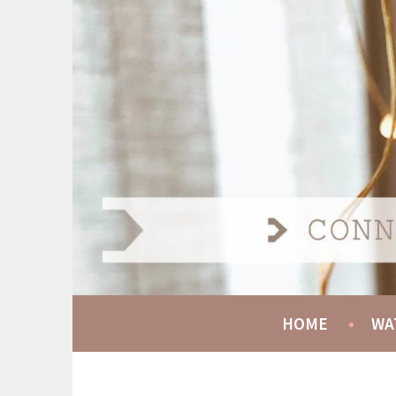
Spring
naar
AT HOME COMMUNIT
inhoud
CONNECT GROW SERVE
HOME
WA