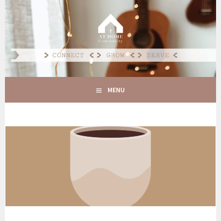
Spring
naar
AT HOME COMMUNITY
inhoud
CONNECT GROW SERVE
MENU