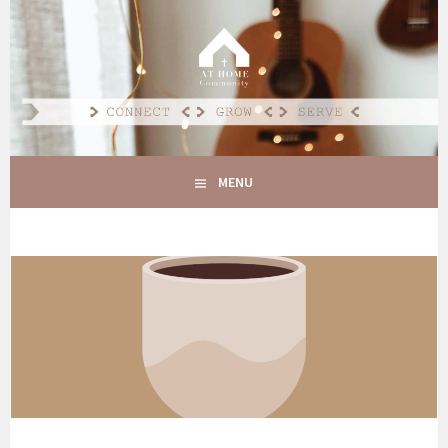
Spring
naar
AT HOME COMMUNITY
inhoud
CONNECT GROW SERVE
MENU