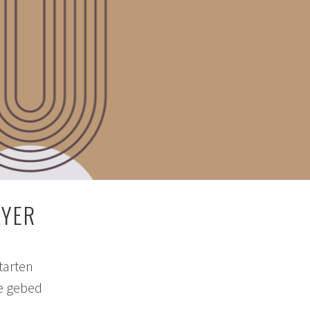
AYER
tarten
ne gebed