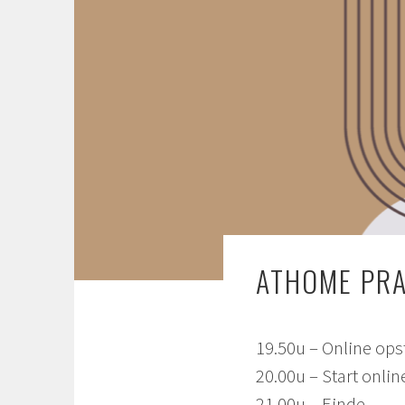
ATHOME PR
19.50u – Online ops
20.00u – Start onli
21.00u – Einde