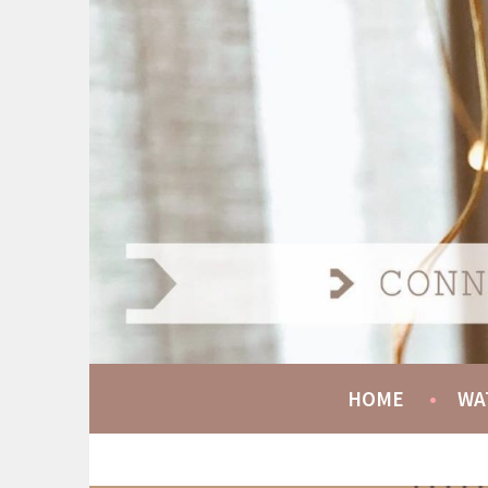
Spring
naar
AT HOME COMMUNIT
inhoud
CONNECT GROW SERVE
HOME
WA