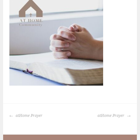
BERICHTNAVIGATIE
atHome Prayer
atHome Prayer