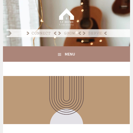
Spring
naar
AT HOME COMMUNITY
inhoud
CONNECT GROW SERVE
MENU