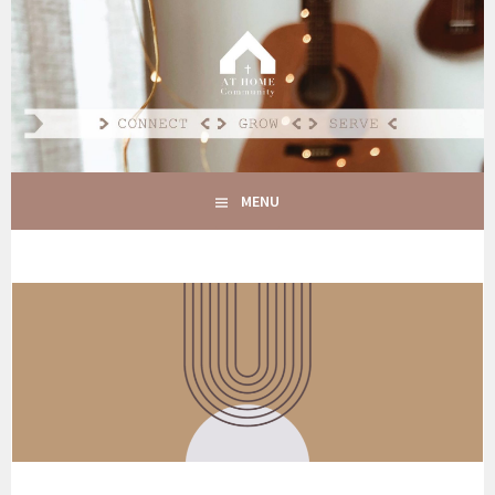
Spring
naar
AT HOME COMMUNITY
inhoud
CONNECT GROW SERVE
MENU