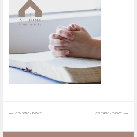
BERICHTNAVIGATIE
atHome Prayer
atHome Prayer