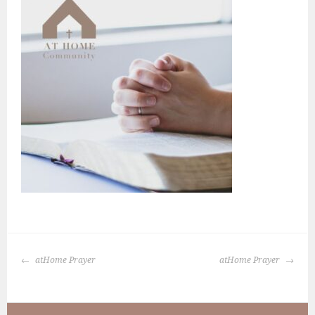
BERICHTNAVIGATIE
atHome Prayer
atHome Prayer