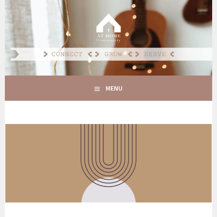
Spring
naar
AT HOME COMMUNITY
inhoud
CONNECT GROW SERVE
MENU