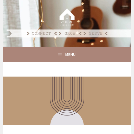
Spring
naar
AT HOME COMMUNITY
inhoud
CONNECT GROW SERVE
MENU