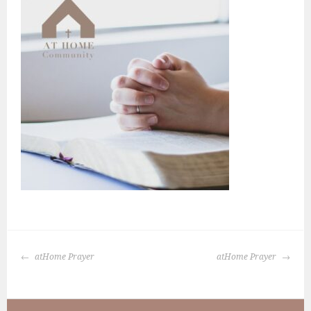
BERICHTNAVIGATIE
atHome Prayer
atHome Prayer