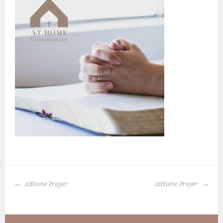
BERICHTNAVIGATIE
atHome Prayer
atHome Prayer