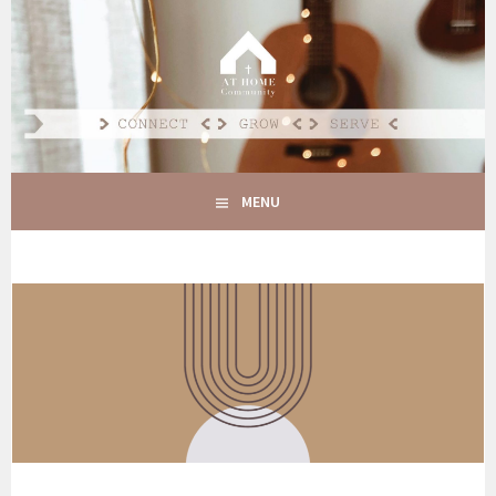
Spring
naar
AT HOME COMMUNITY
inhoud
CONNECT GROW SERVE
MENU