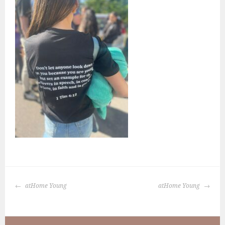
BERICHTNAVIGATIE
atHome Young
atHome Young