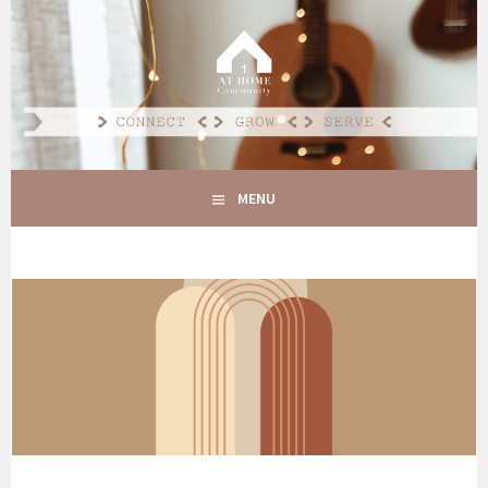
Spring
naar
AT HOME COMMUNITY
inhoud
CONNECT GROW SERVE
MENU