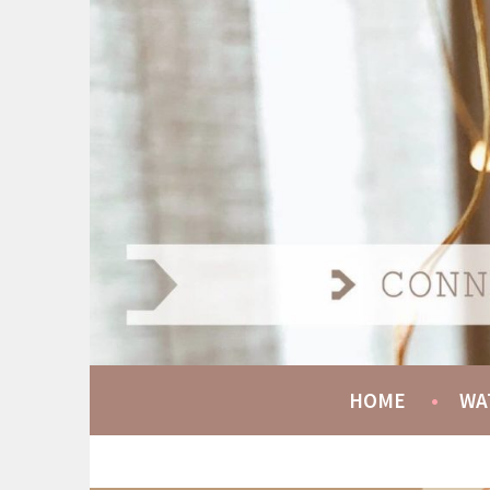
Spring
naar
AT HOME COMMUNIT
inhoud
CONNECT GROW SERVE
HOME
WA