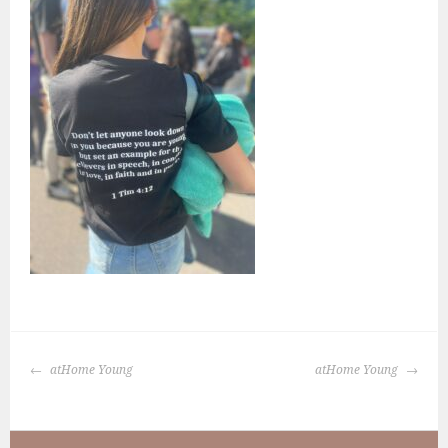
BERICHTNAVIGATIE
atHome Young
atHome Young