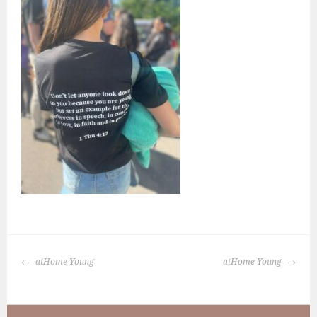
BERICHTNAVIGATIE
atHome Young
atHome Young