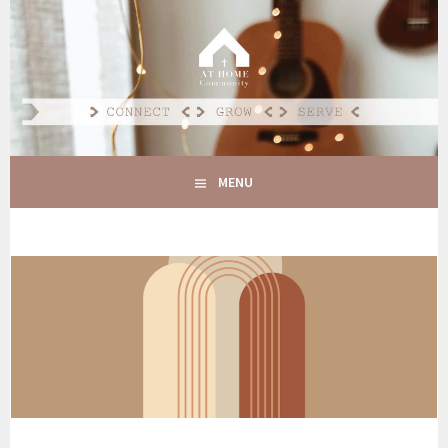
Spring
naar
AT HOME COMMUNITY
inhoud
CONNECT GROW SERVE
MENU