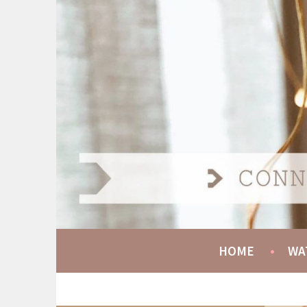
Spring
naar
AT HOME COMMUNIT
inhoud
CONNECT GROW SERVE
HOME
WA