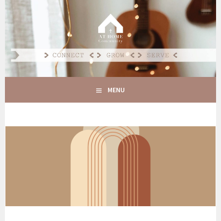
Spring
naar
AT HOME COMMUNITY
inhoud
CONNECT GROW SERVE
MENU