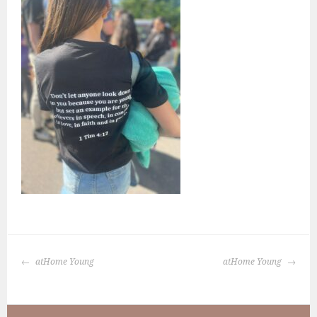
BERICHTNAVIGATIE
atHome Young
atHome Young