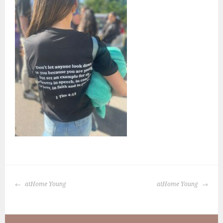
BERICHTNAVIGATIE
atHome Young
atHome Young