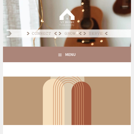
Spring
naar
AT HOME COMMUNITY
inhoud
CONNECT GROW SERVE
MENU