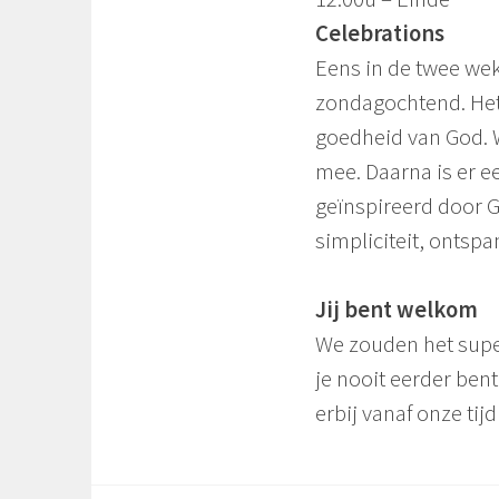
Celebrations
Eens in de twee we
zondagochtend. Het 
goedheid van God. W
mee. Daarna is er e
geïnspireerd door 
simpliciteit, ontsp
Jij bent welkom
We zouden het super
je nooit eerder bent
erbij vanaf onze ti