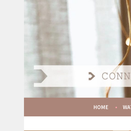
Spring
naar
AT HOME COMMUNIT
inhoud
CONNECT GROW SERVE
HOME
WA