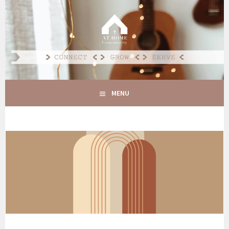
Spring
naar
AT HOME COMMUNITY
inhoud
CONNECT GROW SERVE
MENU