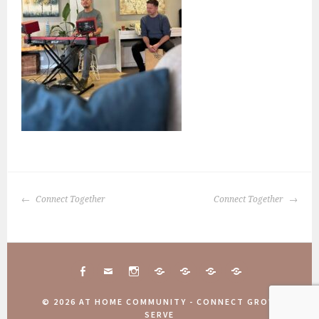
BERICHTNAVIGATIE
Connect Together
Connect Together
FACEBOOK
MAIL
INSTAGRAM
CONNECT
10
COMMUNITY
AANMELDINGEN
TOGETHER
JAAR
WEEKEND
COMMUNITY
© 2026 AT HOME COMMUNITY - CONNECT GROW
ATHOME
2025
WEEKEND
SERVE