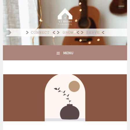
Spring
naar
AT HOME COMMUNITY
inhoud
CONNECT GROW SERVE
MENU