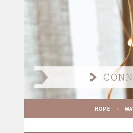
Spring
naar
AT HOME COMMUNIT
inhoud
CONNECT GROW SERVE
HOME
WA