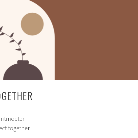
OGETHER
 ontmoeten
ect together