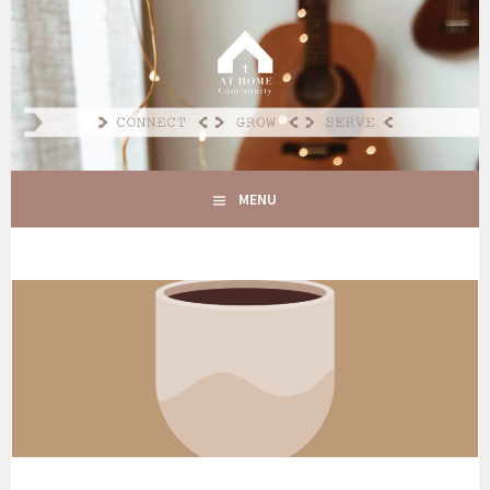
Spring
naar
AT HOME COMMUNITY
inhoud
CONNECT GROW SERVE
MENU