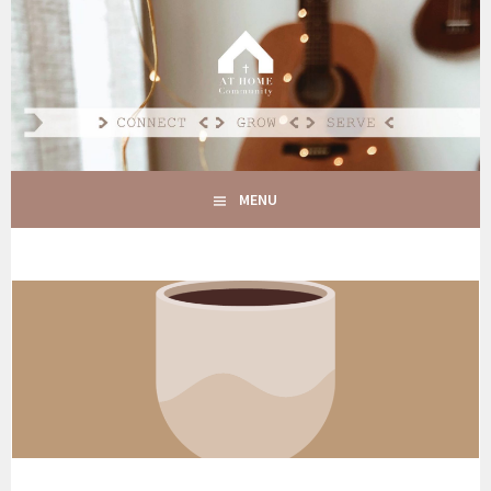
Spring
naar
AT HOME COMMUNITY
inhoud
CONNECT GROW SERVE
MENU