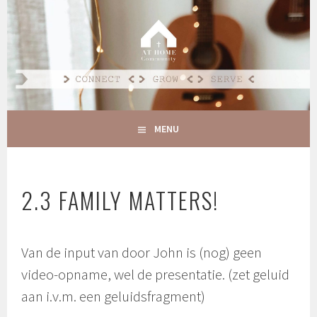
Spring
naar
AT HOME COMMUNITY
inhoud
CONNECT GROW SERVE
MENU
2.3 FAMILY MATTERS!
Van de input van door John is (nog) geen
video-opname, wel de presentatie. (zet geluid
aan i.v.m. een geluidsfragment)